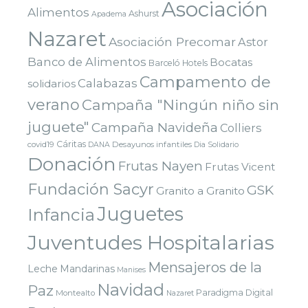
Asociación
Alimentos
Ashurst
Apadema
Nazaret
Asociación Precomar
Astor
Banco de Alimentos
Bocatas
Barceló Hotels
Campamento de
Calabazas
solidarios
verano
Campaña "Ningún niño sin
juguete"
Campaña Navideña
Colliers
Cáritas
covid19
Desayunos infantiles
DANA
Dia Solidario
Donación
Frutas Nayen
Frutas Vicent
Fundación Sacyr
GSK
Granito a Granito
Juguetes
Infancia
Juventudes Hospitalarias
Mensajeros de la
Leche
Mandarinas
Manises
Navidad
Paz
Paradigma Digital
Montealto
Nazaret