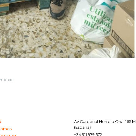
imonio)
d
Av Cardenal Herrera Oria, 165 
(España)
Somos
+34 911 979 572