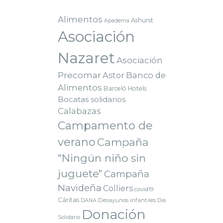
Alimentos
Ashurst
Apadema
Asociación
Nazaret
Asociación
Precomar
Astor
Banco de
Alimentos
Barceló Hotels
Bocatas solidarios
Calabazas
Campamento de
verano
Campaña
"Ningún niño sin
juguete"
Campaña
Navideña
Colliers
covid19
Cáritas
Desayunos infantiles
DANA
Dia
Donación
Solidario