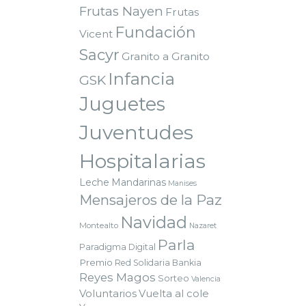
Frutas Nayen
Frutas
Fundación
Vicent
Sacyr
Granito a Granito
Infancia
GSK
Juguetes
Juventudes
Hospitalarias
Leche
Mandarinas
Manises
Mensajeros de la Paz
Navidad
Montealto
Nazaret
Parla
Paradigma Digital
Premio
Red Solidaria Bankia
Reyes Magos
Sorteo
Valencia
Voluntarios
Vuelta al cole