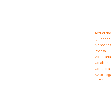
Actualida
Quienes 
Memorias
Prensa
Voluntari
Colabora
Contacta
Aviso Leg
Política d
Política 