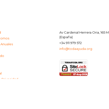
d
Av Cardenal Herrera Oria, 165 
(España)
Somos
+34 911 979 572
 Anuales
info@todaayuda.org
ado
al
e Privacidad
de Cookies
© 2026 FUNDACIÓN TODA AYUDA