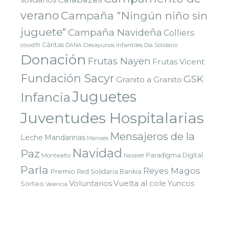
verano
Campaña "Ningún niño sin
juguete"
Campaña Navideña
Colliers
Cáritas
covid19
Desayunos infantiles
DANA
Dia Solidario
Donación
Frutas Nayen
Frutas Vicent
Fundación Sacyr
GSK
Granito a Granito
Juguetes
Infancia
Juventudes Hospitalarias
Mensajeros de la
Leche
Mandarinas
Manises
Navidad
Paz
Paradigma Digital
Montealto
Nazaret
Parla
Reyes Magos
Premio
Red Solidaria Bankia
Voluntarios
Vuelta al cole
Yuncos
Sorteo
Valencia