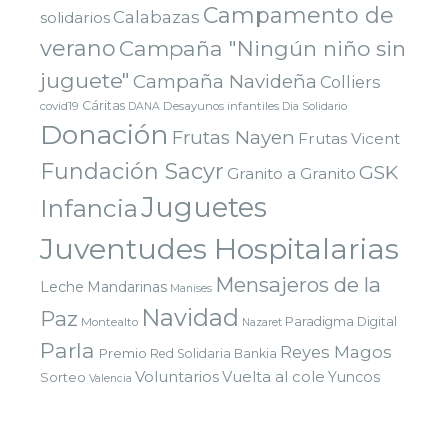
Campamento de
Calabazas
solidarios
verano
Campaña "Ningún niño sin
juguete"
Campaña Navideña
Colliers
Cáritas
covid19
Desayunos infantiles
DANA
Dia Solidario
Donación
Frutas Nayen
Frutas Vicent
Fundación Sacyr
GSK
Granito a Granito
Juguetes
Infancia
Juventudes Hospitalarias
Mensajeros de la
Leche
Mandarinas
Manises
Navidad
Paz
Paradigma Digital
Montealto
Nazaret
Parla
Reyes Magos
Premio
Red Solidaria Bankia
Voluntarios
Vuelta al cole
Yuncos
Sorteo
Valencia