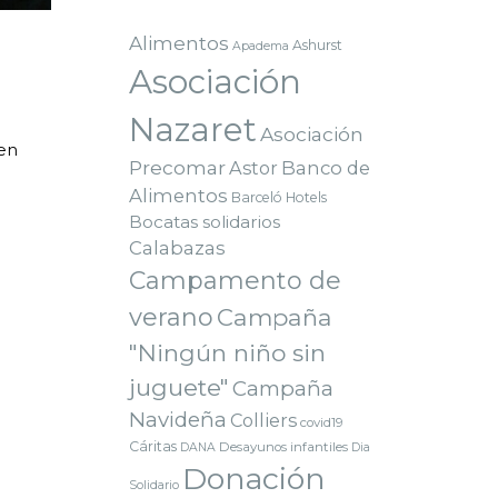
Alimentos
Ashurst
Apadema
Asociación
Nazaret
Asociación
en
Precomar
Astor
Banco de
Alimentos
Barceló Hotels
Bocatas solidarios
Calabazas
Campamento de
verano
Campaña
"Ningún niño sin
juguete"
Campaña
Navideña
Colliers
covid19
Cáritas
Desayunos infantiles
DANA
Dia
Donación
Solidario