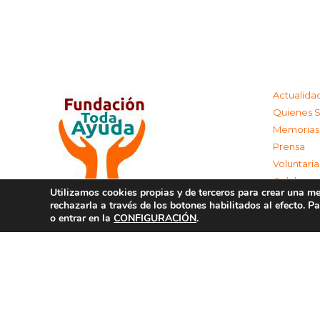
Actualida
Quienes 
Memorias
Prensa
Voluntari
Colabora
Utilizamos cookies propias y de terceros para crear una mej
Contacta
rechazarla a través de los botones habilitados al efecto. 
Aviso Leg
o entrar en la
CONFIGURACIÓN
.
Política d
Política 