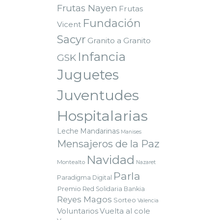
Frutas Nayen
Frutas
Fundación
Vicent
Sacyr
Granito a Granito
Infancia
GSK
Juguetes
Juventudes
Hospitalarias
Leche
Mandarinas
Manises
Mensajeros de la Paz
Navidad
Montealto
Nazaret
Parla
Paradigma Digital
Premio
Red Solidaria Bankia
Reyes Magos
Sorteo
Valencia
Voluntarios
Vuelta al cole