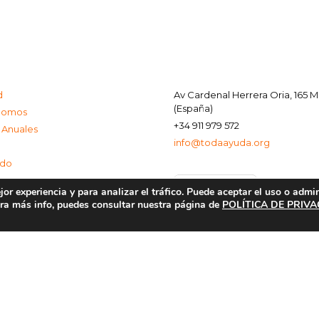
d
Av Cardenal Herrera Oria, 165 
(España)
Somos
+34 911 979 572
 Anuales
info@todaayuda.org
ado
or experiencia y para analizar el tráfico. Puede aceptar el uso o admi
Para más info, puedes consultar nuestra página de
POLÍTICA DE PRIV
al
e Privacidad
de Cookies
© 2026 FUNDACIÓN TODA AYUDA