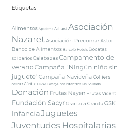
Etiquetas
Asociación
Alimentos
Ashurst
Apadema
Nazaret
Asociación Precomar
Astor
Banco de Alimentos
Bocatas
Barceló Hotels
Campamento de
Calabazas
solidarios
verano
Campaña "Ningún niño sin
juguete"
Campaña Navideña
Colliers
Cáritas
covid19
Desayunos infantiles
DANA
Dia Solidario
Donación
Frutas Nayen
Frutas Vicent
Fundación Sacyr
GSK
Granito a Granito
Juguetes
Infancia
Juventudes Hospitalarias