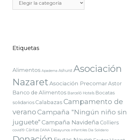
Etiquetas
Asociación
Alimentos
Ashurst
Apadema
Nazaret
Asociación Precomar
Astor
Banco de Alimentos
Bocatas
Barceló Hotels
Campamento de
Calabazas
solidarios
verano
Campaña "Ningún niño sin
juguete"
Campaña Navideña
Colliers
Cáritas
covid19
Desayunos infantiles
DANA
Dia Solidario
Donación
Frutas Nayen