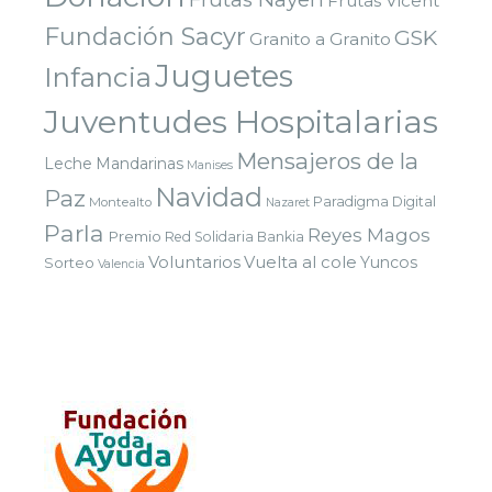
Frutas Vicent
Fundación Sacyr
GSK
Granito a Granito
Juguetes
Infancia
Juventudes Hospitalarias
Mensajeros de la
Leche
Mandarinas
Manises
Navidad
Paz
Paradigma Digital
Montealto
Nazaret
Parla
Reyes Magos
Premio
Red Solidaria Bankia
Voluntarios
Vuelta al cole
Yuncos
Sorteo
Valencia