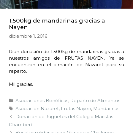
1.500kg de mandarinas gracias a
Nayen
diciembre 1, 2016
Gran donación de 1.500kg de mandarinas gracias a
nuestros amigos de FRUTAS NAYEN. Ya se
encuentran en el almacén de Nazaret para su
reparto.
Mil gracias.
Asociaciones Benéficas
,
Reparto de Alimentos
Asociación Nazaret
,
Frutas Nayen
,
Mandarinas
Donación de Juguetes del Colegio Maristas
Chamberí
Bocatas solidarios con Manequin Challenge