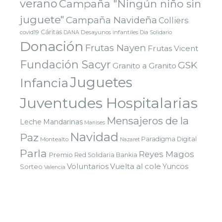
verano
Campaña "Ningún niño sin
juguete"
Campaña Navideña
Colliers
Cáritas
covid19
Desayunos infantiles
DANA
Dia Solidario
Donación
Frutas Nayen
Frutas Vicent
Fundación Sacyr
GSK
Granito a Granito
Juguetes
Infancia
Juventudes Hospitalarias
Mensajeros de la
Leche
Mandarinas
Manises
Navidad
Paz
Paradigma Digital
Montealto
Nazaret
Parla
Reyes Magos
Premio
Red Solidaria Bankia
Voluntarios
Vuelta al cole
Yuncos
Sorteo
Valencia